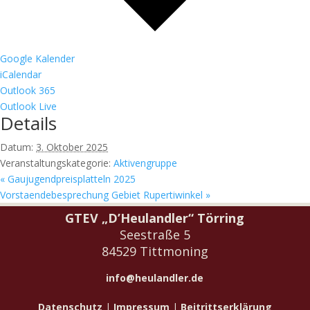
Google Kalender
iCalendar
Outlook 365
Outlook Live
Details
Datum:
3. Oktober 2025
Veranstaltungskategorie:
Aktivengruppe
«
Gaujugendpreisplatteln 2025
Vorstaendebesprechung Gebiet Rupertiwinkel
»
GTEV „D’Heulandler“ Törring
Seestraße 5
84529 Tittmoning
info@heulandler.de
Datenschutz
|
Impressum
|
Beitrittserklärung